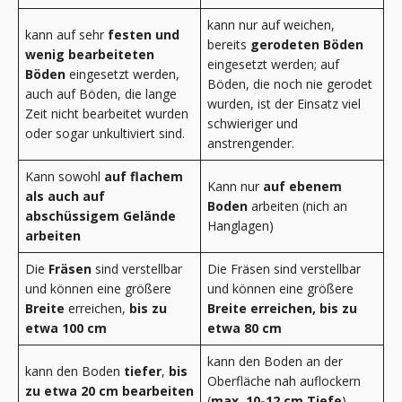
kann nur auf weichen,
kann auf sehr
festen und
bereits
gerodeten Böden
wenig bearbeiteten
eingesetzt werden; auf
Böden
eingesetzt werden,
Böden, die noch nie gerodet
auch auf Böden, die lange
wurden, ist der Einsatz viel
Zeit nicht bearbeitet wurden
schwieriger und
oder sogar unkultiviert sind.
anstrengender.
Kann sowohl
auf flachem
Kann nur
auf ebenem
als auch auf
Boden
arbeiten (nich an
abschüssigem Gelände
Hanglagen)
arbeiten
Die
Fräsen
sind verstellbar
Die Fräsen sind verstellbar
und können eine größere
und können eine größere
Breite
erreichen,
bis zu
Breite erreichen, bis zu
etwa 100 cm
etwa 80 cm
kann den Boden an der
kann den Boden
tiefer
,
bis
Oberfläche nah auflockern
zu etwa 20 cm bearbeiten
(
max. 10-12 cm Tiefe
)