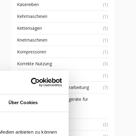
Käsereiben
(1)
Kehrmaschinen
(1)
Kettensägen
(5)
Knetmaschinen
(1)
Kompressoren
(1)
Korrekte Nutzung
(3)
Kreiseleggen
(1)
Küche und Lebensmittelverarbeitung
(7)
Landwirtschaftliche Anbaugeräte für
Über Cookies
Traktoren
(6)
Laubbläser
(2)
 Medien anbieten zu können