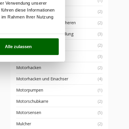
Leichtgrubber
(1)
hrer Verwendung unserer
 führen diese Informationen
Mähroboter
(2)
ie im Rahmen Ihrer Nutzung
Manuelle Baum-und Astscheren
(2)
Maschinen für Weinherstellung
(3)
Mehrzweck-Sauggeräte
(2)
Alle zulassen
Motoren
(3)
Motorhacken
(2)
Motorhacken und Einachser
(4)
Motorpumpen
(1)
Motorschubkarre
(2)
Motorsensen
(5)
Mulcher
(2)