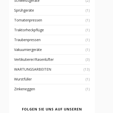
Schweissgeräte
(2)
Sprühgeräte
(1)
Tomatenpressen
(1)
Traktorheckpflüge
(1)
Traubenpressen
(1)
Vakuumiergeräte
(1)
Vertikutierer/Rasenlüfter
(3)
WARTUNGSARBEITEN
(13)
Wurstfüller
(1)
Zinkeneggen
(1)
FOLGEN SIE UNS AUF UNSEREN