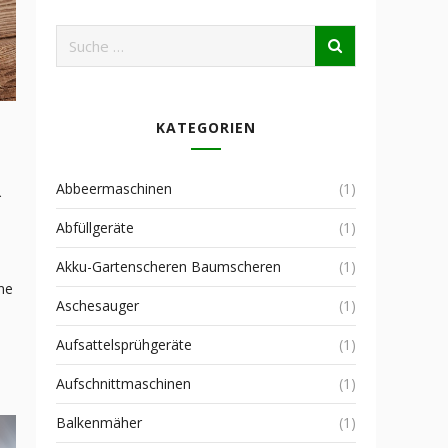
KATEGORIEN
R
Abbeermaschinen
(1)
Abfüllgeräte
(1)
Akku-Gartenscheren Baumscheren
(1)
ne
Aschesauger
(1)
Aufsattelsprühgeräte
(1)
Aufschnittmaschinen
(1)
Balkenmäher
(1)