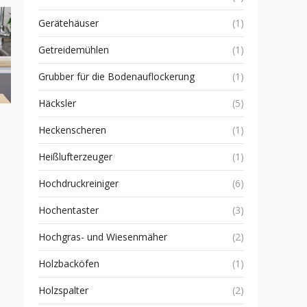
Gerätehäuser
(1)
Getreidemühlen
(1)
Grubber für die Bodenauflockerung
(1)
Häcksler
(5)
Heckenscheren
(1)
Heißlufterzeuger
(1)
Hochdruckreiniger
(6)
Hochentaster
(3)
m
Hochgras- und Wiesenmäher
(2)
Holzbacköfen
(1)
Holzspalter
(2)