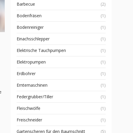
Barbecue
(2)
Bodenfräsen
(1)
Bodenreiniger
(1)
Einachsschlepper
(1)
Elektrische Tauchpumpen
(1)
Elektropumpen
(1)
Erdbohrer
(1)
Erntemaschinen
(1)
e
Federgrubber/Tiller
(1)
m
Fleischwölfe
(1)
Freischneider
(1)
Gartenscheren für den Baumschnitt
(5)