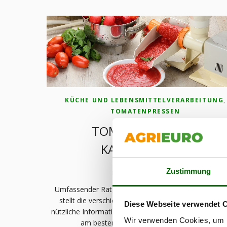
KÜCHE UND LEBENSMITTELVERARBEITUNG
,
TOMATENPRESSEN
TOMATENPRESSE –
KAUFRATGEBER
Zustimmung
Keine Kommentare
Umfassender Ratgeber zum Kauf einer Tomatenpre
stellt die verschiedenen Modelle vor und liefert Ihn
Diese Webseite verwendet 
nützliche Informationen, damit Sie das Modell finden,
Wir verwenden Cookies, um I
am besten zu Ihren Bedürfnissen passt.