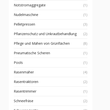
Notstromaggregate
(1)
Nudelmaschine
(1)
Pelletpressen
(3)
Pflanzenschutz und Unkrautbehandlung
(2)
Pflege und Mähen von Grünflächen
(8)
Pneumatische Scheren
(1)
Pools
(1)
Rasenmäher
(4)
Rasentraktoren
(2)
Rasentrimmer
(1)
Schneefräse
(2)