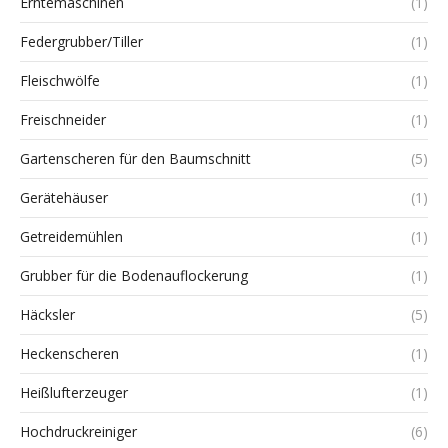
Erntemaschinen
(1)
Federgrubber/Tiller
(1)
Fleischwölfe
(1)
Freischneider
(1)
Gartenscheren für den Baumschnitt
(5)
Gerätehäuser
(1)
Getreidemühlen
(1)
Grubber für die Bodenauflockerung
(1)
Häcksler
(5)
Heckenscheren
(1)
Heißlufterzeuger
(1)
Hochdruckreiniger
(6)