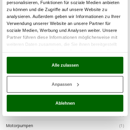
Küche und Lebensmittelverarbeitung
(7)
personalisieren, Funktionen für soziale Medien anbieten
zu können und die Zugriffe auf unsere Website zu
Landwirtschaftliche Anbaugeräte für Traktoren
(6)
analysieren. Außerdem geben wir Informationen zu Ihrer
Verwendung unserer Website an unsere Partner für
Laubbläser
(2)
soziale Medien, Werbung und Analysen weiter. Unsere
Leichtgrubber
(1)
Partner führen diese Informationen möglicherweise mit
weiteren Daten zusammen, die Sie ihnen bereitgestellt
Mähroboter
(2)
haben oder die sie im Rahmen Ihrer Nutzung der Dienste
Manuelle Baum-und Astscheren
(2)
gesammelt haben.
Alle zulassen
Maschinen für Weinherstellung
(3)
Mehrzweck-Sauggeräte
(2)
Anpassen
Motoren
(3)
Motorhacken
(2)
Ablehnen
Motorhacken und Einachser
(4)
Motorpumpen
(1)