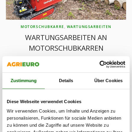
MOTORSCHUBKARRE
,
WARTUNGSARBEITEN
WARTUNGSARBEITEN AN
MOTORSCHUBKARREN
Keine Kommentare
Leitfaden für die wichtigsten Eingriffe zur Wartung von
Motorschubkarren Motorschubkarren sind ein unverzichtbares
Hilfsmittel für den Transport von […]
Zustimmung
Details
Über Cookies
CONTINUE READING
Diese Webseite verwendet Cookies
Wir verwenden Cookies, um Inhalte und Anzeigen zu
personalisieren, Funktionen für soziale Medien anbieten
zu können und die Zugriffe auf unsere Website zu
analysieren. Außerdem geben wir Informationen zu Ihrer