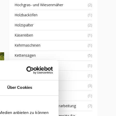
Hochgras- und Wiesenmäher
(2)
m
Holzbacköfen
(1)
Holzspalter
(2)
Käsereiben
(1)
Kehrmaschinen
(1)
Kettensägen
(5)
Knetmaschinen
(1)
Kompressoren
(1)
Korrekte Nutzung
(3)
Über Cookies
Kreiseleggen
(1)
R
Küche und Lebensmittelverarbeitung
(7)
 Medien anbieten zu können
Landwirtschaftliche Anbaugeräte für