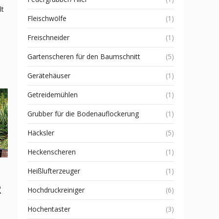
lt
Fleischwölfe
(1)
Freischneider
(1)
Gartenscheren für den Baumschnitt
(5)
Gerätehäuser
(1)
Getreidemühlen
(1)
Grubber für die Bodenauflockerung
(1)
Häcksler
(5)
Heckenscheren
(1)
Heißlufterzeuger
(1)
R
Hochdruckreiniger
(6)
Hochentaster
(3)