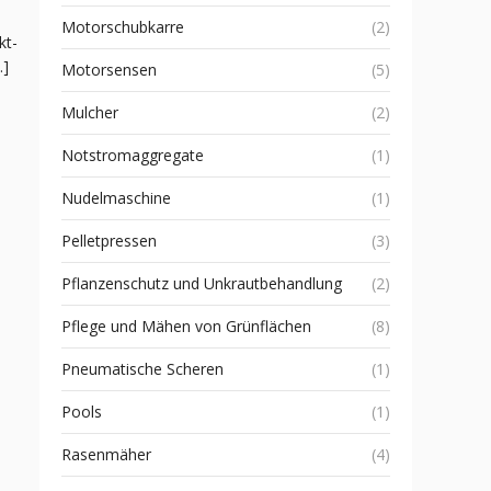
Motorschubkarre
(2)
kt-
…]
Motorsensen
(5)
Mulcher
(2)
Notstromaggregate
(1)
Nudelmaschine
(1)
Pelletpressen
(3)
Pflanzenschutz und Unkrautbehandlung
(2)
Pflege und Mähen von Grünflächen
(8)
Pneumatische Scheren
(1)
Pools
(1)
Rasenmäher
(4)