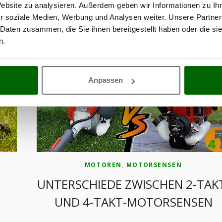
Keine Kommentare
Website zu analysieren. Außerdem geben wir Informationen zu I
r soziale Medien, Werbung und Analysen weiter. Unsere Partner
Umfassender Ratgeber zum Kauf des besten Mährobote
 Daten zusammen, die Sie ihnen bereitgestellt haben oder die s
mit vielen nützlichen Tipps zur Installation und Wartung
n.
CONTINUE READING
Anpassen
MOTOREN
,
MOTORSENSEN
UNTERSCHIEDE ZWISCHEN 2-TAK
UND 4-TAKT-MOTORSENSEN