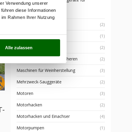
hrer Verwendung unserer
Traktoren
 führen diese Informationen
rs
(6)
ie im Rahmen Ihrer Nutzung
.
Laubbläser
(2)
Leichtgrubber
(1)
Mähroboter
(2)
Alle zulassen
Manuelle Baum-und Astscheren
(2)
Maschinen für Weinherstellung
(3)
Mehrzweck-Sauggeräte
(2)
Motoren
(3)
Motorhacken
(2)
T-
Motorhacken und Einachser
(4)
Motorpumpen
(1)