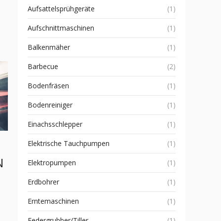
Aufsattelsprühgeräte
(1)
Aufschnittmaschinen
(1)
Balkenmäher
(1)
Barbecue
(2)
Bodenfräsen
(1)
Bodenreiniger
(1)
Einachsschlepper
(1)
Elektrische Tauchpumpen
(1)
N
Elektropumpen
(1)
Erdbohrer
(1)
Erntemaschinen
(1)
Federgrubber/Tiller
(1)