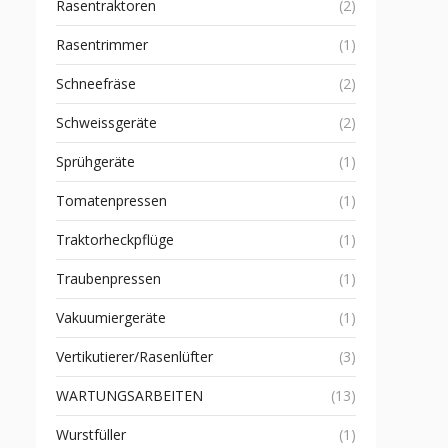
Rasentraktoren
(2)
Rasentrimmer
(1)
Schneefräse
(2)
Schweissgeräte
(2)
Sprühgeräte
(1)
Tomatenpressen
(1)
Traktorheckpflüge
(1)
Traubenpressen
(1)
Vakuumiergeräte
(1)
Vertikutierer/Rasenlüfter
(3)
WARTUNGSARBEITEN
(13)
Wurstfüller
(1)