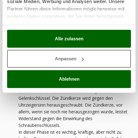
soziale Medien, Werbung und Analysen weiter. Unsere
Reinigung ausreicht.
Partner führen diese Informationen möglicherweise mit
weiteren Daten zusammen, die Sie ihnen bereitgestellt
Wenn die Zündkerze nur leicht verschmutzt
haben oder die sie im Rahmen Ihrer Nutzung der Dienste
oder geringfügig verkalkt ist, reicht eine
gesammelt haben.
Reinigung aus. Ist sie jedoch stark
Alle zulassen
beschädigt oder in schlechtem Zustand,
muss sie ersetzt werden.
Anpassen
Sehen wir uns die Schritte für eine ordnungsgemäße
Wartung und einen möglichen Austausch an:
Ablehnen
Entfernen Sie die Zündkerze mit dem speziellen
Gelenkschlüssel. Die Zündkerze wird gegen den
Uhrzeigersinn herausgeschraubt. Die Zündkerze, vor
allem, wenn sie noch nie herausgezogen wurde, leistet
Widerstand gegen die Einwirkung des
Schraubenschlüssels.
In dieser Phase ist es wichtig, kräftige, aber nicht zu