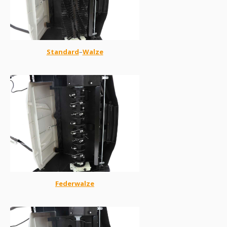
Standard
–
Walze
Federwalze