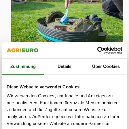
Zustimmung
Details
Über Cookies
Reinigen des Mähroboter mit der Reinigungsbürste
Deshalb sollte nach jedem Gebrauch eine Reinigung erfolgen,
Diese Webseite verwendet Cookies
um zu vermeiden, dass sich Schmutz ansammelt.
Wir verwenden Cookies, um Inhalte und Anzeigen zu
Reinigung:
personalisieren, Funktionen für soziale Medien anbieten
zu können und die Zugriffe auf unsere Website zu
Schalten Sie den Mähroboter aus und entfernen Sie,
analysieren. Außerdem geben wir Informationen zu Ihrer
wenn möglich, den Akku.
Verwendung unserer Website an unsere Partner für
Reinigen Sie die Außenflächen mit einer weichen Bürste