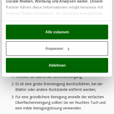
soziale Medien, Werbung und Analysen weiter. Unsere
oder einem Tuch und entfernen Sie Gras und Schmutz.
Partner führen diese Informationen möglicherweise mit
Überprüfen Sie die Messer sorgfältig auf
weiteren Daten zusammen, die Sie ihnen bereitgestellt
Beschädigungen oder Abnutzung und reinigen Sie sie
haben oder die sie im Rahmen Ihrer Nutzung der Dienste
gründlich
gesammelt haben.
Entfernen Sie Staub und Schmutz von den Ritzen und
Alle zulassen
Rädern, um Verstopfungen zu vermeiden.
Anpassen
Neben der Reinigung des Mähroboters ist auch die
regelmäßige Reinigung der Ladestation wichtig.
Wie kann ich sie richtig reinigen?
Ablehnen
Trennen Sie zuerst die Stromversorgung.
Es ist eine grobe Erstreinigung durchzuführen, bei der
Blätter oder andere Rückstände entfernt werden;
Für eine gründlichere Reinigung anstelle der einfachen
Oberflächenreinigung sollten Sie ein feuchtes Tuch und
eine milde Reinigungslösung verwenden.